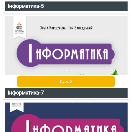
Інформатика-5
Курс
Інформатика-7